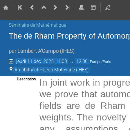
Séminaire de Mathématique
The de Rham Property of Automorp
par
Lambert A'Campo
(
IHES
)
jeudi 11 déc. 2025, 11:00
→
12:30
Europe/Paris
Amphithéâtre Léon Motchane (IHES)
Description
In joint work in prog
we prove that automo
fields are de Rham
weights. The novelty 
any assumptions