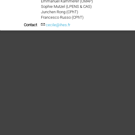
Emmanuel Kammerer (CMAP)
Sophie Mutzel (LPENS & CAS)
Junchen Rong (CPhT)
Francesco Russo (CPhT)
Contact
cecile@ihes.fr