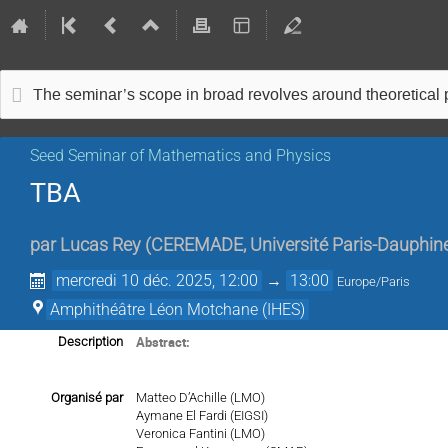
The seminar’s scope in broad revolves around theoretical
Seed Seminar of Mathematics and Physics
TBA
par
Lucas Rey
(
CEREMADE, Université Paris-Dauphin
mercredi 10 déc. 2025, 12:00
→
13:00
Europe/Paris
Amphithéâtre Léon Motchane (IHES)
Abstract:
Description
Organisé par
Matteo D’Achille (LMO)
Aymane El Fardi (EIGSI)
Veronica Fantini (LMO)