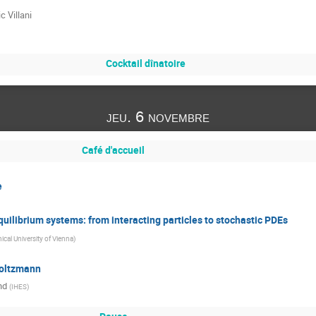
c Villani
Cocktail dînatoire
jeu. 6 novembre
Café d'accueil
e
equilibrium systems: from interacting particles to stochastic PDEs
ical University of Vienna
)
Boltzmann
nd
(
IHES
)