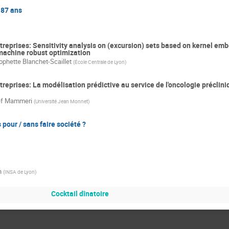
187 ans
treprises: Sensitivity analysis on (excursion) sets based on kernel em
 machine robust optimization
ophette Blanchet-Scaillet
(
École Centrale de Lyon
)
treprises: La modélisation prédictive au service de l'oncologie préclin
f Mammeri
(
Université Jean Monnet
)
pour / sans faire société ?
n
(
INSA de Lyon
)
Cocktail dînatoire