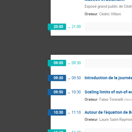
Exposé grand public de Cédri
Orateur
:
Cédric Villani
20:00
→
21:00
09:00
→
09:30
Introduction de la journé
09:30
→
09:50
Scaling limits of out-of-
09:50
→
10:30
Orateur
:
Fabio Toninelli
(
Techn
Autour de l'équation de 
10:30
→
11:10
Orateur
:
Laure Saint-Raymo