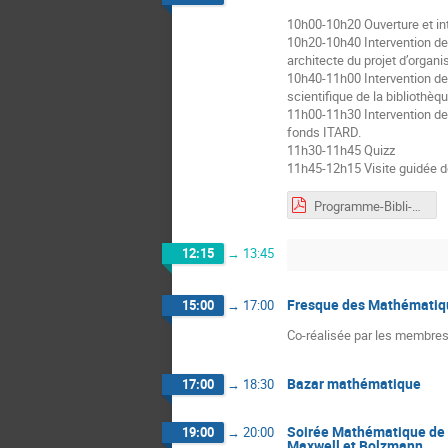
10h00-10h20 Ouverture et in
10h20-10h40 Intervention d
architecte du projet d’organi
10h40-11h00 Intervention d
scientifique de la biblioth
11h00-11h30 Intervention de 
fonds ITARD.
11h30-11h45 Quizz
11h45-12h15 Visite guidée 
Programme-Bibli-1.pdf
12:15
→
13:45
Fresque des Mathématiq
15:00
→
17:00
Co-réalisée par les membres 
Bazar mathématique
17:00
→
18:30
Soirée Mathématique de Ly
19:00
→
20:00
Maxwell et Bolzmann