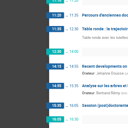
11:10
→
11:20
Parcours d'anciennes doct
11:20
→
11:35
Table ronde : la trajectoi
11:35
→
12:30
Table ronde avec les tutelles
12:30
→
14:00
Recent developments on 
14:15
→
14:55
Orateur
:
Jehanne Dousse
(
Un
Analyse sur les arbres e
14:55
→
15:35
Orateur
:
Bertrand Rémy
(
ENS 
Session (post)doctorante 
15:35
→
16:05
16:05
→
16:30