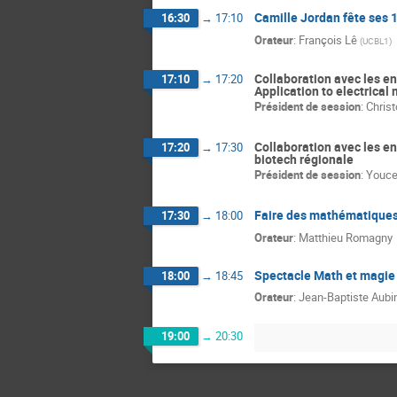
Camille Jordan fête ses 
16:30
→
17:10
Orateur
:
François Lê
(
UCBL1
)
Collaboration avec les en
17:10
→
17:20
Application to electrical
Président de session
:
Christ
Collaboration avec les en
17:20
→
17:30
biotech régionale
Président de session
:
Youce
Faire des mathématiques 
17:30
→
18:00
Orateur
:
Matthieu Romagny
Spectacle Math et magie
18:00
→
18:45
Orateur
:
Jean-Baptiste Aubi
19:00
→
20:30