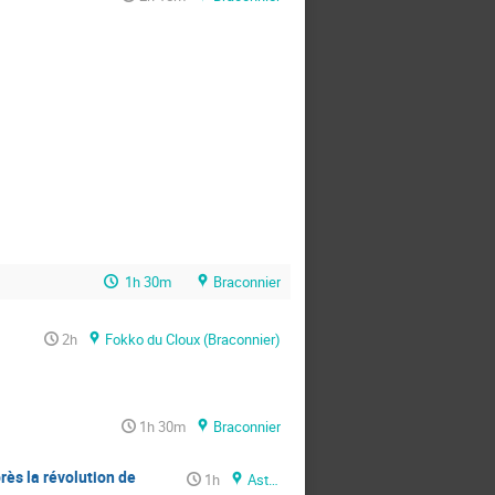
1h 30m
Braconnier
2h
Fokko du Cloux (Braconnier)
1h 30m
Braconnier
rès la révolution de
1h
Astrée