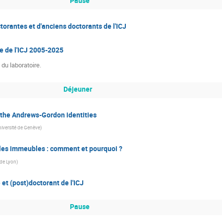
Pause
orantes et d'anciens doctorants de l'ICJ
re de l'ICJ 2005-2025
 du laboratoire.
Déjeuner
the Andrews-Gordon identities
iversité de Genève
)
t les immeubles : comment et pourquoi ?
de Lyon
)
et (post)doctorant de l'ICJ
Pause