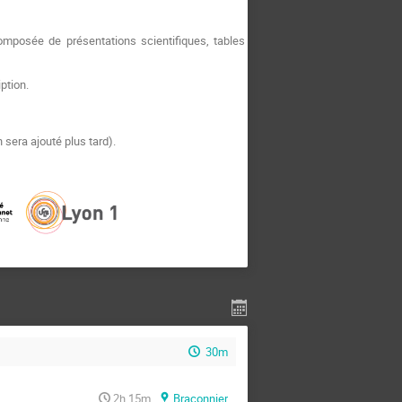
omposée de présentations scientifiques, tables
ption.
 sera ajouté plus tard).
30m
2h 15m
Braconnier