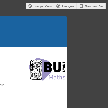
Europe/Paris
Français
S'authentifier
bre.