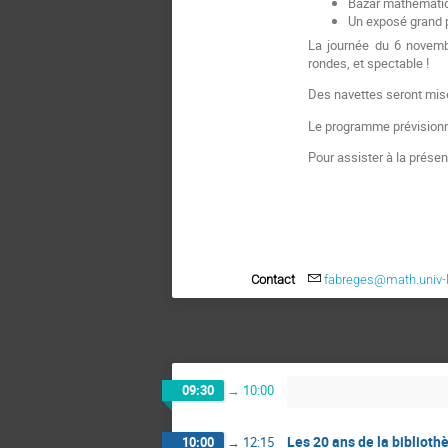
Bazar mathémati
Un exposé grand 
La journée du 6 novemb
rondes, et spectable !
Des navettes seront mises
Le programme prévisionn
Pour assister à la présen
Contact
fabreges@math.univ-l
09:30
→
10:00
Les 20 ans de la biblio
10:00
→
12:15