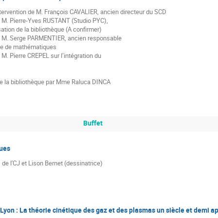
tervention de M. François CAVALIER, ancien directeur du SCD
e M. Pierre-Yves RUSTANT (Studio PYC),
sation de la bibliothèque (A confirmer)
e M. Serge PARMENTIER, ancien responsable
èque de mathématiques
M. Pierre CREPEL sur l’intégration du
de la bibliothèque par Mme Raluca DINCA
Buffet
ues
de l'CJ et Lison Bernet (dessinatrice)
on : La théorie cinétique des gaz et des plasmas un siècle et demi ap