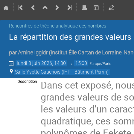
Rencontres de théorie analytique des nombres
La répartition des grandes valeur
par
Amine Iggidr
(
Institut Élie Cartan de Lorraine, Na
lundi 8 juin 2026, 14:00
→
15:00
Europe/Paris
Salle Yvette Cauchois (IHP - Bâtiment Perrin)
Dans cet exposé, nous
Description
grandes valeurs de s
les valeurs d’un carac
quadratique, ces som
polynômes de Fekete s