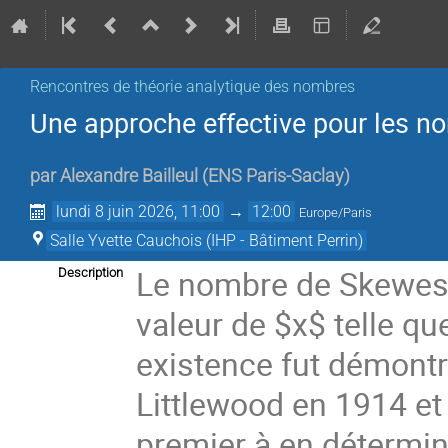
Rencontres de théorie analytique des nombres
Une approche effective pour les 
par
Alexandre Bailleul
(
ENS Paris-Saclay
)
lundi 8 juin 2026, 11:00
→
12:00
Europe/Paris
Salle Yvette Cauchois (IHP - Bâtiment Perrin)
Le nombre de Skewes e
Description
valeur de $x$ telle que
existence fut démontr
Littlewood en 1914 et 
premier à en détermin