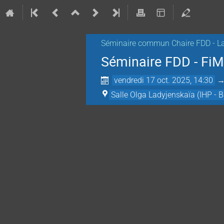
Séminaire commun Chaire FDD - La
Séminaire FDD - FiM
vendredi 17 oct. 2025, 14:30
Salle Olga Ladyjenskaïa (IHP - B