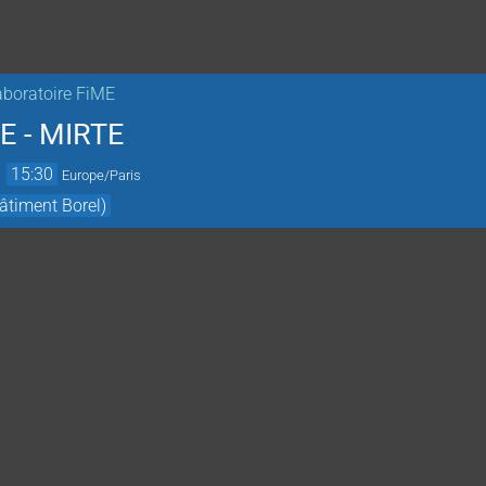
boratoire FiME
E - MIRTE
→
15:30
Europe/Paris
âtiment Borel)