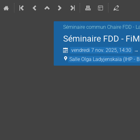
Séminaire commun Chaire FDD - La
Séminaire FDD - FiM
vendredi 7 nov. 2025, 14:30
Salle Olga Ladyjenskaïa (IHP - B