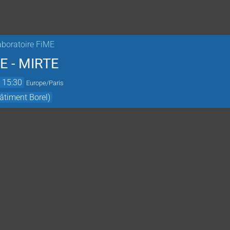
boratoire FiME
E - MIRTE
→
15:30
Europe/Paris
âtiment Borel)