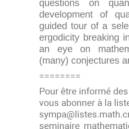
questions
on quan
development of q
guided
tour of a sel
ergodicity breaking
an eye on mathema
(many) conjectures a
========
Pour être informé de
vous abonner à la list
sympa@listes.math.cn
seminaire_mathema