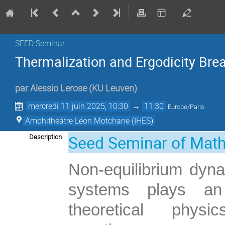
SEED Seminar
Thermalization and Ergodicity Br
par
Alessio Lerose
(
KU Leuven
)
mercredi 11 juin 2025, 10:30
→
11:30
Europe/Paris
Amphithéâtre Léon Motchane (IHES)
Seed Seminar of Mat
Description
N
on-equilibrium dyn
systems plays a
n
theoretical phy