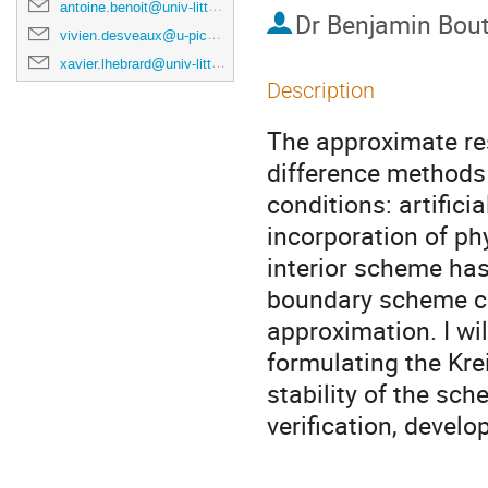
antoine.benoit@univ-littoral.fr
Dr
Benjamin Bout
vivien.desveaux@u-picardie.fr
xavier.lhebrard@univ-littoral.fr
Description
The approximate res
difference methods 
conditions: artific
incorporation of ph
interior scheme has
boundary scheme can
approximation. I wi
formulating the Kre
stability of the sch
verification, devel