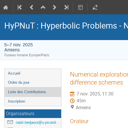
HyPNuT : Hyperbolic Problems - 
5–7 nov. 2025
Amiens
Fuseau horaire Europe/Paris
Menu
Numerical exploration 
Accueil
de
difference schemes
Ordre du jour
l'événement
Liste des Contributions
7 nov. 2025, 11:30
45m
Inscription
Amiens
Organisateurs
Orateur
nabil.bedjaoui@u-picardie.fr