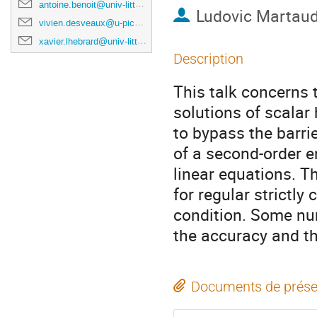
antoine.benoit@univ-littoral.fr
Ludovic Martau
vivien.desveaux@u-picardie.fr
xavier.lhebrard@univ-littoral.fr
Description
This talk concerns
solutions of scalar
to bypass the barrie
of a second-order e
linear equations. Th
for regular strictly
condition. Some nu
the accuracy and th
Documents de prése