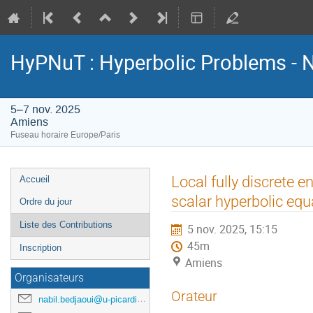
HyPNuT : Hyperbolic Problems - 
5–7 nov. 2025
Amiens
Fuseau horaire Europe/Paris
Menu
Local fully discrete e
Accueil
de
scalar hyperbolic equ
Ordre du jour
l'événement
Liste des Contributions
5 nov. 2025, 15:15
45m
Inscription
Amiens
Organisateurs
Orateur
nabil.bedjaoui@u-picardie.fr