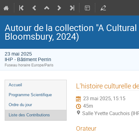
Autour de la collection "A Cultura
Bloomsbury, 2024)
23 mai 2025
IHP - Bâtiment Perrin
Fuseau horaire Europe/Paris
Menu
L'histoire culturelle
Accueil
de
Programme Scientifique
23 mai 2025, 15:15
l'événement
Ordre du jour
45m
Salle Yvette Cauchois (IHP
Liste des Contributions
Orateur