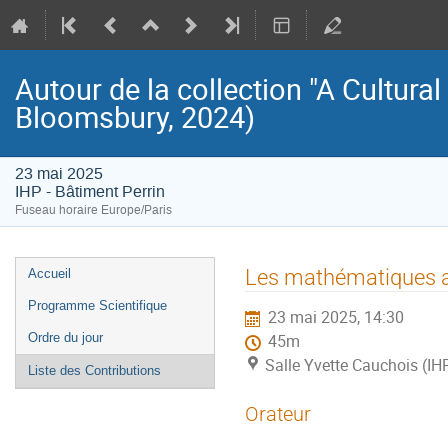
Autour de la collection "A Cultura
Bloomsbury, 2024)
23 mai 2025
IHP - Bâtiment Perrin
Fuseau horaire Europe/Paris
Menu
Les mathématiques au
Accueil
de
Programme Scientifique
23 mai 2025, 14:30
l'événement
Ordre du jour
45m
Salle Yvette Cauchois (IHP
Liste des Contributions
Orateur