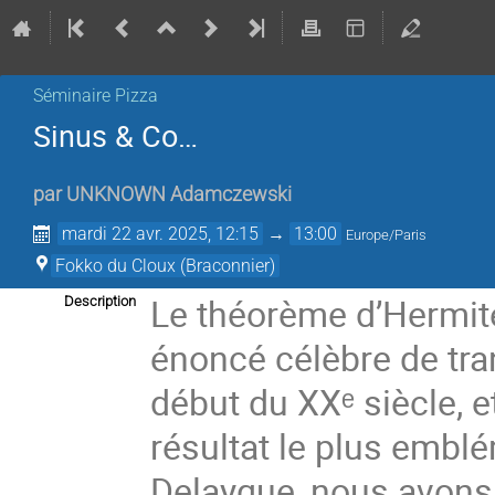
Séminaire Pizza
Sinus & Co…
par
UNKNOWN Adamczewski
mardi 22 avr. 2025, 12:15
→
13:00
Europe/Paris
Fokko du Cloux (Braconnier)
Le théorème d’Hermi
Description
énoncé célèbre de tr
début du XXᵉ siècle, e
résultat le plus embl
Delaygue, nous avons 