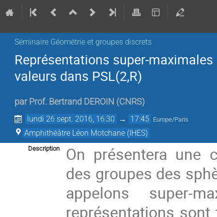
Séminaire Géométrie et groupes discrets
Représentations super-maximales 
valeurs dans PSL(2,R)
par
Prof.
Bertrand DEROIN
(
CNRS
)
lundi 26 sept. 2016, 16:30
→
17:45
Europe/Paris
Amphithéâtre Léon Motchane (IHES)
On présentera une cl
Description
des groupes des sph
appelons super-m
représentations sont 