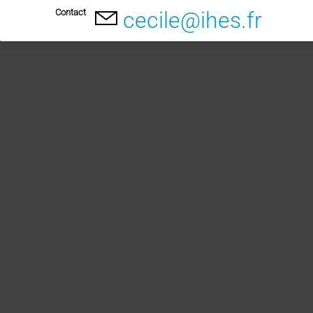
Contact
cecile@ihes.fr