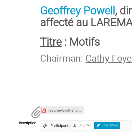
Geoffrey Powell
, d
affecté au LAREMA
Titre
: Motifs
Chairman:
Cathy Foye
resume-Grothendieck.pdf
Inscription
Participants
38 / 150
Inscription