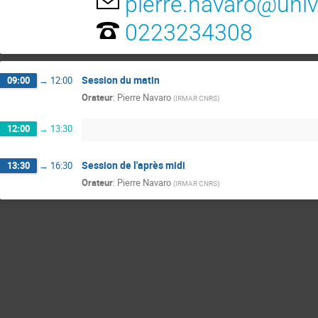
pierre.navaro@univ
0223234308
Session du matin
09:00
→
12:00
Orateur
:
Pierre Navaro
(
IRMAR CNRS
)
12:00
→
13:30
Session de l'après midi
13:30
→
16:30
Orateur
:
Pierre Navaro
(
IRMAR CNRS
)