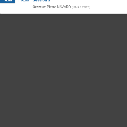
Orateur
:
Pierre NAVARO
(
IRMAR CNRS
)