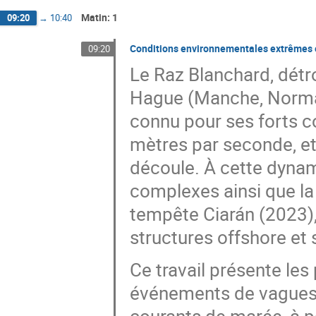
Matin: 1
09:20
→
10:40
Conditions environnementales extrêmes e
09:20
Le Raz Blanchard, détro
Hague (Manche, Normand
connu pour ses forts c
mètres par seconde, et 
découle. À cette dynam
complexes ainsi que la
tempête Ciarán (2023),
structures offshore et
Ce travail présente les
événements de vagues e