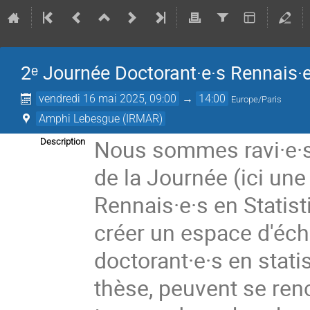
2ᵉ Journée Doctorant·e·s Rennais·e
vendredi 16 mai 2025, 09:00
→
14:00
Europe/Paris
Amphi Lebesgue (IRMAR)
Nous sommes ravi·e·s 
Description
de la Journée (ici une
Rennais·e·s en Statis
créer un espace d'éch
doctorant·e·s en statis
thèse, peuvent se ren