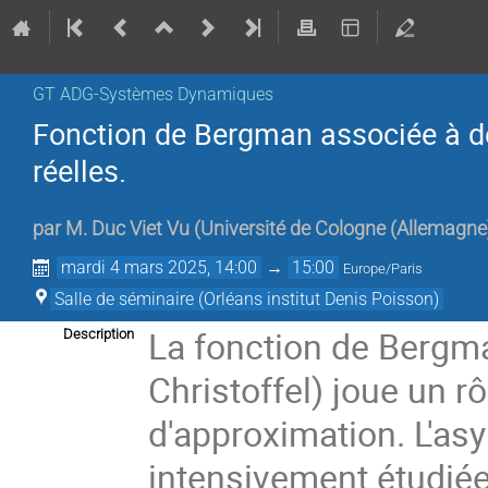
GT ADG-Systèmes Dynamiques
Fonction de Bergman associée à d
réelles.
par
M.
Duc Viet Vu
(
Université de Cologne (Allemagne
mardi 4 mars 2025, 14:00
→
15:00
Europe/Paris
Salle de séminaire (Orléans institut Denis Poisson)
La fonction de Bergma
Description
Christoffel) joue un rô
d'approximation. L'as
intensivement étudié