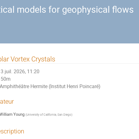
ical models for geophysical flows
lar Vortex Crystals
3 juil. 2026, 11:20
50m
Amphithéâtre Hermite (Institut Henri Poincaré)
ateur
William Young
(
University of California, San Diego
)
scription