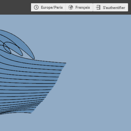
Europe/Paris
Français
S'authentifier