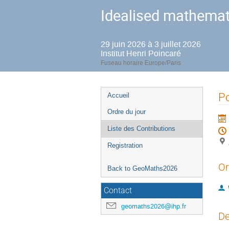
Idealised mathemat
29 juin 2026 à 3 juillet 2026
Institut Henri Poincaré
Fuseau horaire Europe/Paris
Menu
Po
Accueil
de
Ordre du jour
l'événement
Liste des Contributions
Registration
Or
Back to GeoMaths2026
Contact
geomaths2026@ihp.fr
De