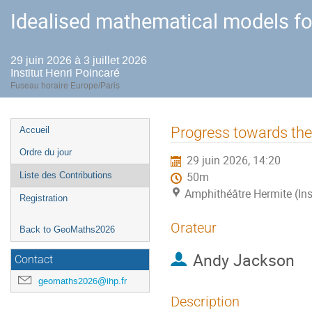
Idealised mathematical models fo
29 juin 2026 à 3 juillet 2026
Institut Henri Poincaré
Fuseau horaire Europe/Paris
Menu
Progress towards the
Accueil
de
Ordre du jour
29 juin 2026, 14:20
l'événement
Liste des Contributions
50m
Amphithéâtre Hermite (Ins
Registration
Orateur
Back to GeoMaths2026
Andy Jackson
Contact
geomaths2026@ihp.fr
Description