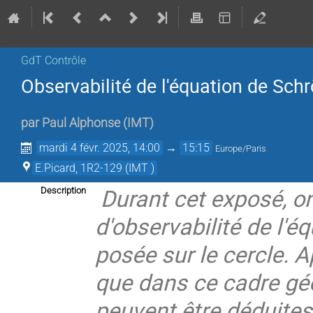
GdT Contrôle
Observabilité de l'équation de Schr
par
Paul Alphonse
(
IMT
)
mardi 4 févr. 2025, 14:00
→
15:15
Europe/Paris
E.Picard, 1R2-129 (IMT )
Durant cet exposé, on
Description
d'observabilité de l'é
posée sur le cercle. 
que dans ce cadre géo
peuvent être déduites 