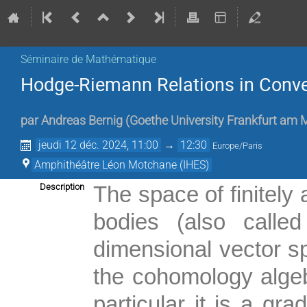
Séminaire de Mathématique
Hodge-Riemann Relations in Conv
par
Andreas Bernig
(
Goethe University Frankfurt am 
jeudi 12 déc. 2024, 11:00
→
12:30
Europe/Paris
Amphithéâtre Léon Motchane (IHES)
Description
The space of finitel
bodies (also called
dimensional vector s
the cohomology algeb
particular it is a gra