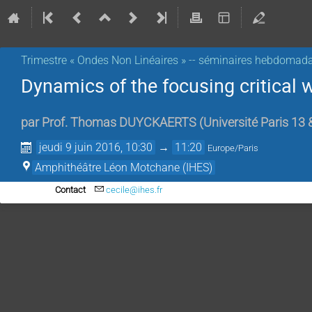
Trimestre « Ondes Non Linéaires » -- séminaires hebdomada
Dynamics of the focusing critical 
par
Prof.
Thomas DUYCKAERTS
(
Université Paris 13
jeudi 9 juin 2016, 10:30
→
11:20
Europe/Paris
Amphithéâtre Léon Motchane (IHES)
Contact
cecile@ihes.fr