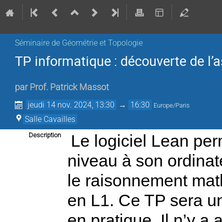
Séminaire de Géométrie et Topologie
TP informatique : découverte de l’
par
Prof.
Patrick Massot
jeudi 14 nov. 2024, 13:30
→
16:30
Europe/Paris
Salle Cavailles
Description
Le logiciel Lean per
niveau à son ordinate
le raisonnement mat
en L1. Ce TP sera une
en pratique. Il n’y a