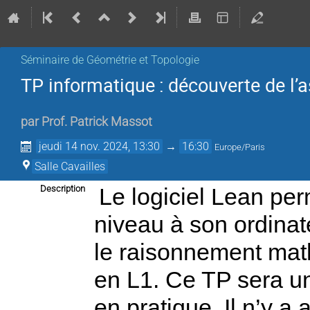
Séminaire de Géométrie et Topologie
TP informatique : découverte de l’
par
Prof.
Patrick Massot
jeudi 14 nov. 2024, 13:30
→
16:30
Europe/Paris
Salle Cavailles
Description
Le logiciel Lean per
niveau à son ordinate
le raisonnement mat
en L1. Ce TP sera une
en pratique. Il n’y a