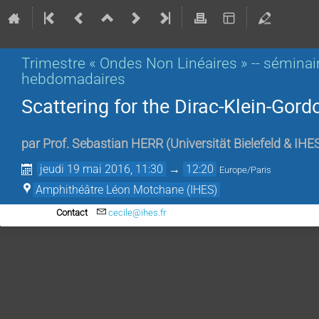
Trimestre « Ondes Non Linéaires » -- séminai
hebdomadaires
Scattering for the Dirac-Klein-Gor
par
Prof.
Sebastian HERR
(
Universität Bielefeld & IHE
jeudi 19 mai 2016, 11:30
→
12:20
Europe/Paris
Amphithéâtre Léon Motchane (IHES)
Contact
cecile@ihes.fr