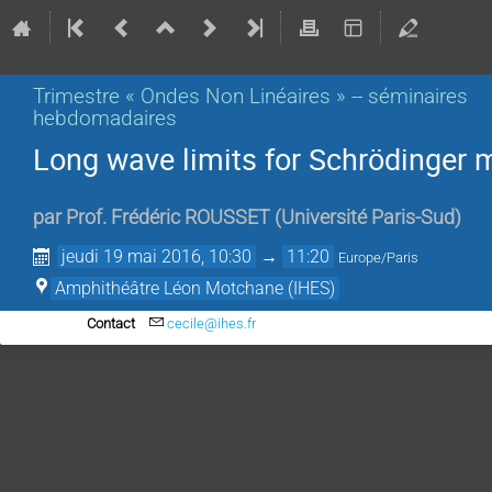
Trimestre « Ondes Non Linéaires » -- séminaires
hebdomadaires
Long wave limits for Schrödinger
par
Prof.
Frédéric ROUSSET
(
Université Paris-Sud
)
jeudi 19 mai 2016, 10:30
→
11:20
Europe/Paris
Amphithéâtre Léon Motchane (IHES)
Contact
cecile@ihes.fr