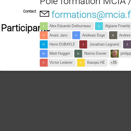
Pole formation MCIA 
Contact
formations@mcia.f
Participants
Alex Eduardo Delhumeau
Algiane Froehly
Anaïs Janc
Andreas Enge
Andres
Henri DUBAYLE
Jonathan Legrand
Matt Hugget
Naimo Davier
philip
Victor Lederer
Xiaoqiu HE
+35