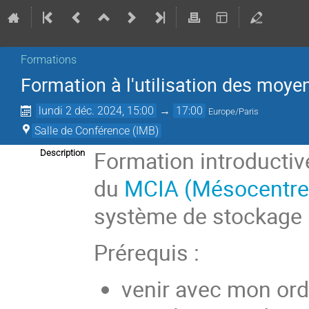
Formations
Formation à l'utilisation des moy
lundi 2 déc. 2024, 15:00
→
17:00
Europe/Paris
Salle de Conférence (IMB)
Formation introductive
Description
du
MCIA (Mésocentre d
système de stockage
Prérequis :
venir avec mon ord