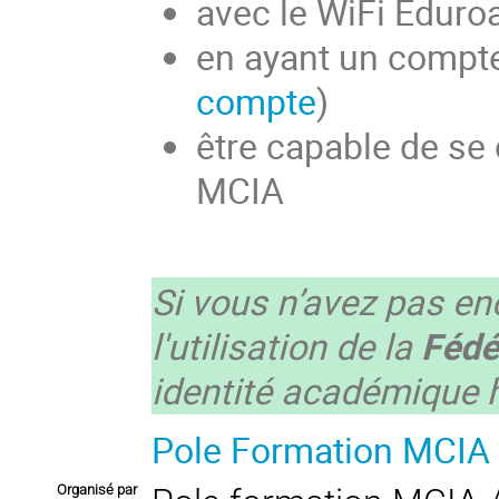
avec le WiFi Eduroa
en ayant un compte
compte
)
être capable de se
MCIA
Si vous n’avez pas e
l'utilisation de la
Fédé
identité académique h
Pole Formation MCIA
Organisé par