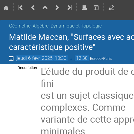
Géométrie, Algèbre, Dynamique et Topologie
Matilde Maccan, "Surfaces avec act
caractéristique positive"
jeudi 6 févr. 2025, 10:30
→
12:30
Europe/Paris
L'étude du produit de
Description
fini
est un sujet classiqu
complexes. Comme
variante de cette app
minimales,