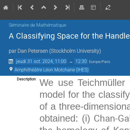
Séminaire de Mathématique
A Classifying Space for the Handl
par
Dan Petersen
(
Stockholm University
)
jeudi 31 oct. 2024, 11:00
→
12:30
Europe/Paris
Amphithéâtre Léon Motchane (IHES)
Description
We use Teichmüller 
model for the classif
of a three-dimensio
Chan-Gal
obtained: (i)
the homology of Kon