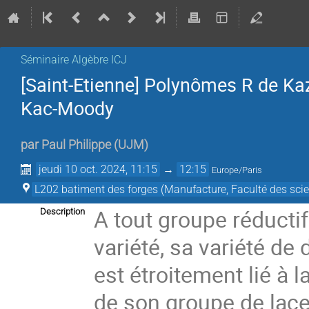
Séminaire Algèbre ICJ
[Saint-Etienne] Polynômes R de Kaz
Kac-Moody
par
Paul Philippe
(
UJM
)
jeudi 10 oct. 2024, 11:15
→
12:15
Europe/Paris
L202 batiment des forges (Manufacture, Faculté des scie
A tout groupe réductif
Description
variété, sa variété de
est étroitement lié à 
de son groupe de lacet