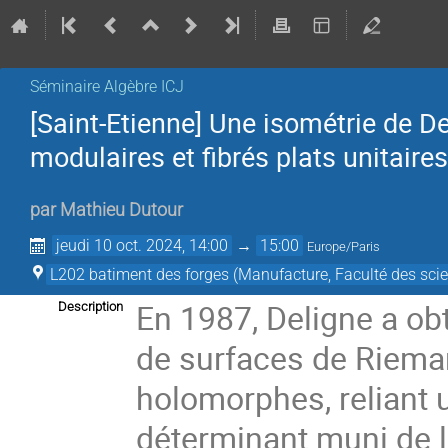
Séminaire Algèbre ICJ
[Saint-Etienne] Une isométrie de D
modulaires et fibrés plats unitaires
par
Mathieu Dutour
jeudi 10 oct. 2024, 14:00
→
15:00
Europe/Paris
L202 batiment des forges (Manufacture, Faculté des scie
En 1987, Deligne a ob
Description
de surfaces de Rieman
holomorphes, reliant u
déterminant muni de la