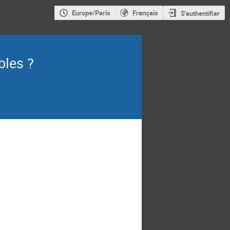
Europe/Paris
Français
S'authentifier
bles ?