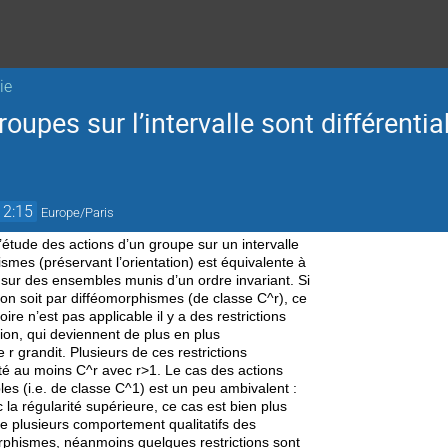
ie
oupes sur l’intervalle sont différentia
12:15
Europe/Paris
l’étude des actions d’un groupe sur un intervalle
mes (préservant l’orientation) est équivalente à
 sur des ensembles munis d’un ordre invariant. Si
on soit par difféomorphismes (de classe C^r), ce
ire n’est pas applicable il y a des restrictions
ction, qui deviennent de plus en plus
 r grandit. Plusieurs de ces restrictions
ité au moins C^r avec r>1. Le cas des actions
les (i.e. de classe C^1) est un peu ambivalent :
la régularité supérieure, ce cas est bien plus
uve plusieurs comportement qualitatifs des
phismes, néanmoins quelques restrictions sont