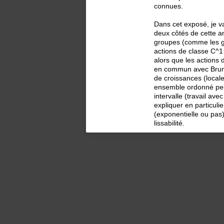
connues.
Dans cet exposé, je vai
deux côtés de cette a
groupes (comme les g
actions de classe C^1 
alors que les actions
en commun avec Brum, 
de croissances (local
ensemble ordonné peut
intervalle (travail avec
expliquer en particuli
(exponentielle ou pas)
lissabilité.