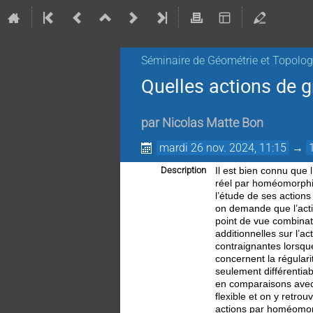
Séminaire de Géométrie et Topolog
Quelles actions de gr
par
Nicolas Matte Bon
mardi 26 nov. 2024, 11:15
→
Description
Il est bien connu que 
réel par homéomorphis
l’étude de ses actions
on demande que l’acti
point de vue combinato
additionnelles sur l’a
contraignantes lorsque
concernent la régular
seulement différentiab
en comparaisons avec 
flexible et on y retro
actions par homéomor