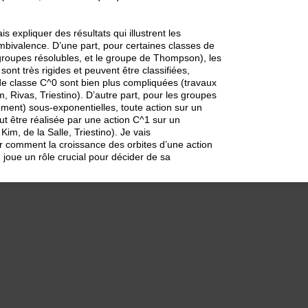
s expliquer des résultats qui illustrent les
mbivalence. D’une part, pour certaines classes de
roupes résolubles, et le groupe de Thompson), les
sont très rigides et peuvent être classifiées,
 de classe C^0 sont bien plus compliquées (travaux
Rivas, Triestino). D’autre part, pour les groupes
ement) sous-exponentielles, toute action sur un
 être réalisée par une action C^1 sur un
 Kim, de la Salle, Triestino). Je vais
er comment la croissance des orbites d’une action
 joue un rôle crucial pour décider de sa