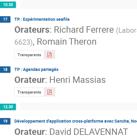
10:30
TP : Expérimentation seafile
17
Orateurs
:
Richard Ferrere
(
Labor
,
Romain Theron
6623
)
Transparents
TP : Agendas partagés
18
Orateur
:
Henri Massias
Transparents
12:30
Développement d'application cross-platforme avec Sencha, Nod
19
Orateur
:
David DELAVENNAT