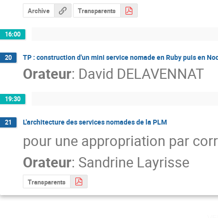
Archive
Transparents
16:00
TP : construction d'un mini service nomade en Ruby puis en No
20
Orateur
:
David DELAVENNAT
19:30
L'architecture des services nomades de la PLM
21
pour une appropriation par co
Orateur
:
Sandrine Layrisse
Transparents
ve