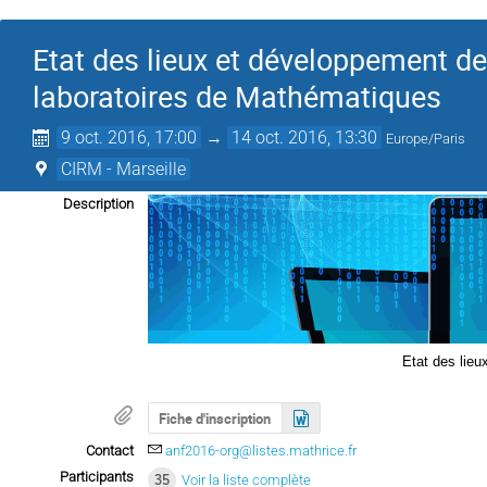
Etat des lieux et développement 
laboratoires de Mathématiques
9 oct. 2016, 17:00
→
14 oct. 2016, 13:30
Europe/Paris
CIRM - Marseille
Description
Etat des lie
Fiche d'inscription
Contact
anf2016-org@listes.mathrice.fr
Participants
35
Voir la liste complète