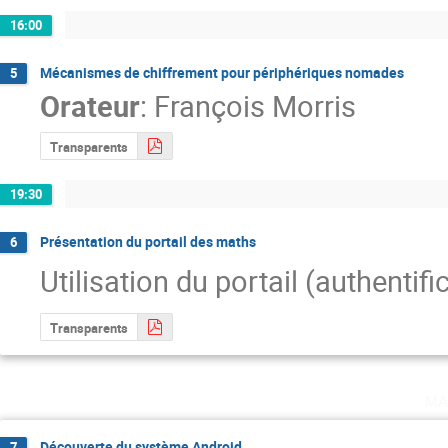
16:00
Mécanismes de chiffrement pour périphériques nomades
5
Orateur
:
François Morris
Transparents
19:30
Présentation du portail des maths
6
Utilisation du portail (authentif
Transparents
ma
Découverte du système Android
7