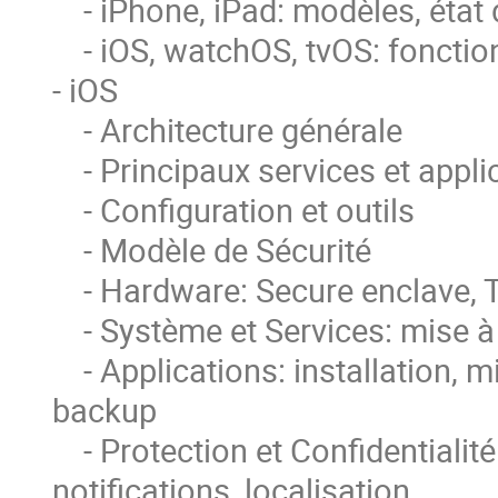
    - iPhone, iPad: modèles, état du marché, caractéristiques

    - iOS, watchOS, tvOS: fonctions principales, versions

- iOS

    - Architecture générale

    - Principaux services et applications

    - Configuration et outils

    - Modèle de Sécurité

    - Hardware: Secure enclave, Touch Id

    - Système et Services: mise à jour, compte Apple Id, iCloud

    - Applications: installation, mise à jour, droits d'accès, signature, 
backup

    - Protection et Confidentialité des Données: chiffrement, partage, 
notifications, localisation
