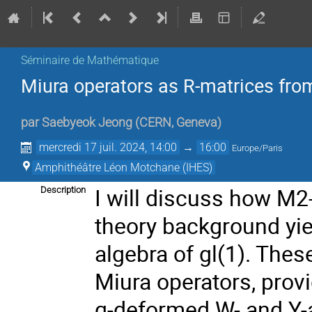
Séminaire de Mathématique
Miura operators as R-matrices fro
par
Saebyeok Jeong
(
CERN, Geneva
)
mercredi 17 juil. 2024, 14:00
→
16:00
Europe/Paris
Amphithéâtre Léon Motchane (IHES)
I will discuss how M2
Description
theory background yie
algebra of gl(1). Thes
Miura operators, provi
q-deformed W- and Y-a