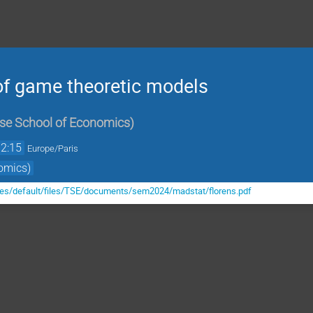
 of game theoretic models
se School of Economics
)
12:15
Europe/Paris
omics)
ites/default/files/TSE/documents/sem2024/madstat/florens.pdf