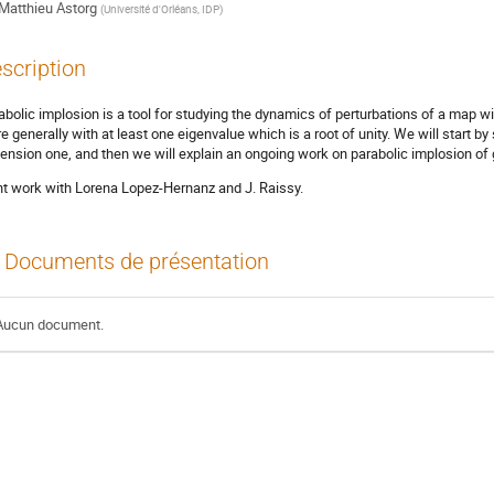
Matthieu Astorg
(
Université d'Orléans, IDP
)
scription
abolic implosion is a tool for studying the dynamics of perturbations of a map with
e generally with at least one eigenvalue which is a root of unity. We will start by
ension one, and then we will explain an ongoing work on parabolic implosion of g
nt work with Lorena Lopez-Hernanz and J. Raissy.
Documents de présentation
Aucun document.