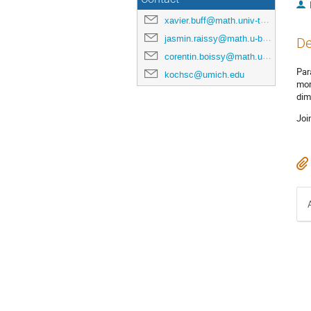
xavier.buff@math.univ-toulouse.fr
jasmin.raissy@math.u-bordeaux.fr
De
corentin.boissy@math.univ-toulouse.fr
Par
kochsc@umich.edu
mor
dim
Joi