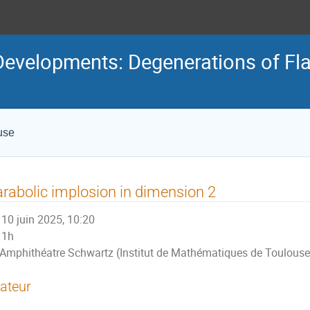
velopments: Degenerations of Fla
use
rabolic implosion in dimension 2
10 juin 2025, 10:20
1h
Amphithéatre Schwartz (Institut de Mathématiques de Toulouse
ateur