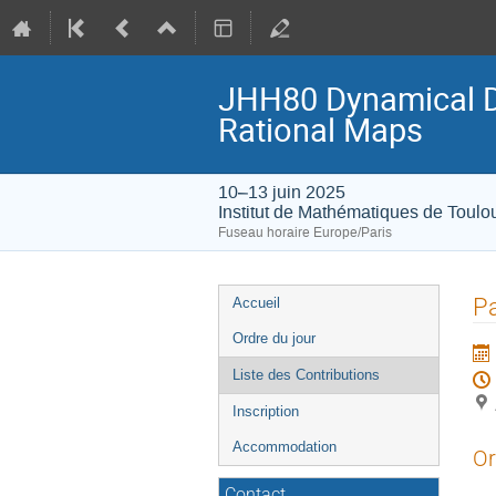
JHH80 Dynamical De
Rational Maps
10–13 juin 2025
Institut de Mathématiques de Toulo
Fuseau horaire Europe/Paris
Menu
Pa
Accueil
de
Ordre du jour
l'événement
Liste des Contributions
Inscription
Accommodation
Or
Contact