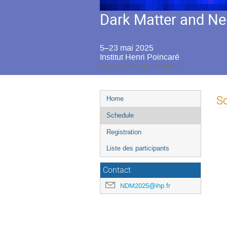
Dark Matter and Ne
5–23 mai 2025
Institut Henri Poincaré
Fuseau horaire Europe/Paris
Menu
S
Home
de
Schedule
l'événement
Registration
Liste des participants
Contact
NDM2025@ihp.fr