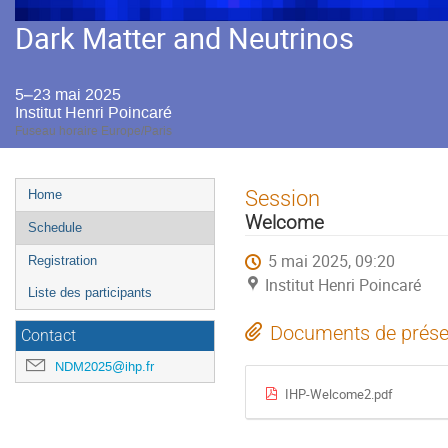
Dark Matter and Neutrinos
5–23 mai 2025
Institut Henri Poincaré
Fuseau horaire Europe/Paris
Menu
Session
Home
de
Welcome
Schedule
l'événement
5 mai 2025, 09:20
Registration
Institut Henri Poincaré
Liste des participants
Documents de prése
Contact
NDM2025@ihp.fr
IHP-Welcome2.pdf