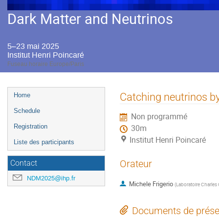
Dark Matter and Neutrinos
5–23 mai 2025
Institut Henri Poincaré
Fuseau horaire Europe/Paris
Menu
Catching neutrinos by
Home
de
Schedule
Non programmé
l'événement
Registration
30m
Institut Henri Poincaré
Liste des participants
Orateur
Contact
NDM2025@ihp.fr
Michele Frigerio
(
Laboratoire Charles
Documents de prése