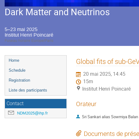
Dark Matter and Neutrinos
5–23 mai 2025
Institut Henri Poincaré
Fuseau horaire Europe/Paris
Menu
Global fits of sub-G
Home
de
Schedule
20 mai 2025, 14:45
l'événement
Registration
15m
Institut Henri Poincaré
Liste des participants
Orateur
Contact
NDM2025@ihp.fr
Sri Sankari alias Sowmiya Balan
Documents de prése