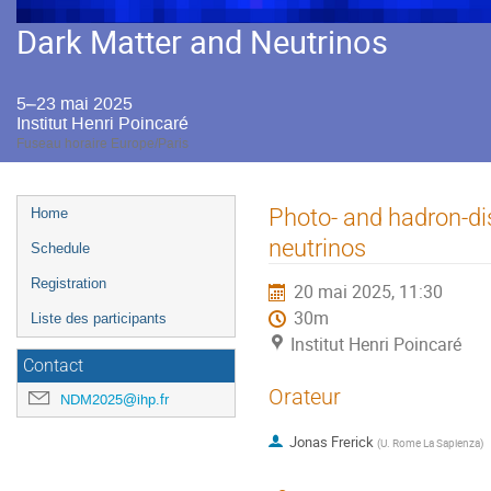
Dark Matter and Neutrinos
5–23 mai 2025
Institut Henri Poincaré
Fuseau horaire Europe/Paris
Menu
Photo- and hadron-dis
Home
de
neutrinos
Schedule
l'événement
Registration
20 mai 2025, 11:30
30m
Liste des participants
Institut Henri Poincaré
Contact
Orateur
NDM2025@ihp.fr
Jonas Frerick
(
U. Rome La Sapienza
)