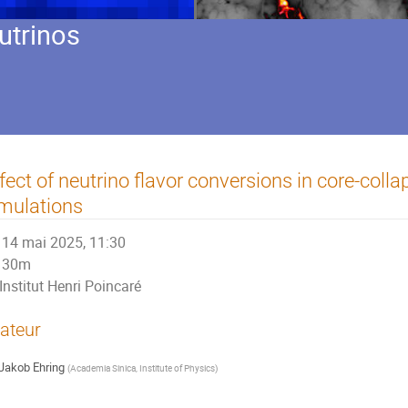
utrinos
fect of neutrino flavor conversions in core-coll
mulations
14 mai 2025, 11:30
30m
Institut Henri Poincaré
ateur
Jakob Ehring
(
Academia Sinica, Institute of Physics
)