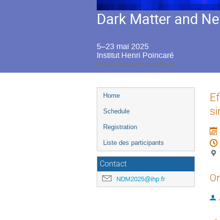
Dark Matter and Ne
5–23 mai 2025
Institut Henri Poincaré
Fuseau horaire Europe/Paris
Menu
Ef
Home
de
si
Schedule
l'événement
Registration
Liste des participants
Contact
Or
NDM2025@ihp.fr