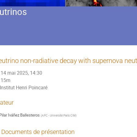
utrinos
utrino non-radiative decay with supernova neut
14 mai 2025, 14:30
15m
Institut Henri Poincaré
ateur
Pilar Iváñez Ballesteros
(
APC - Université Paris Cité
)
Documents de présentation