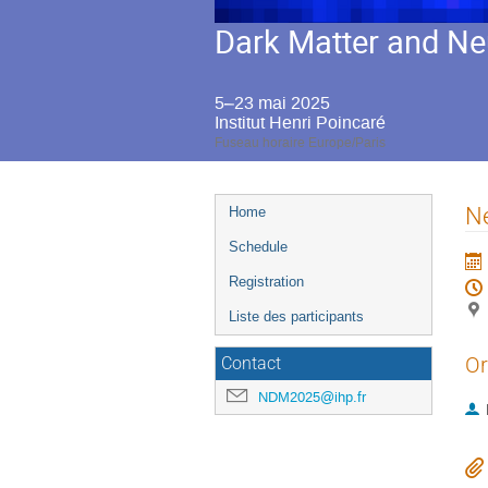
Dark Matter and Ne
5–23 mai 2025
Institut Henri Poincaré
Fuseau horaire Europe/Paris
Menu
Ne
Home
de
Schedule
l'événement
Registration
Liste des participants
Or
Contact
NDM2025@ihp.fr