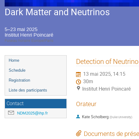
Dark Matter and Neutrinos
5–23 mai 2025
Institut Henri Poincaré
Fuseau horaire Europe/Paris
Menu
Detection of Neutrino 
Home
de
Schedule
13 mai 2025, 14:15
l'événement
Registration
30m
Institut Henri Poincaré
Liste des participants
Orateur
Contact
NDM2025@ihp.fr
Kate Scholberg
(
Duke University
)
Documents de prése