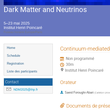
Dark Matter and Neutrinos
5–23 mai 2025
Institut Henri Poincaré
Fuseau horaire Europe/Paris
Menu
Continuum-mediated s
Home
de
Schedule
Non programmé
l'événement
Registration
30m
Institut Henri Poincaré
Liste des participants
Orateur
Contact
NDM2025@ihp.fr
Saeid Foroughi-Abari
(
Carleton Unive
Documents de prése