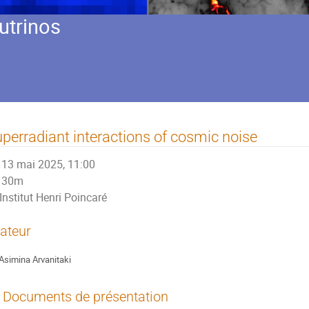
utrinos
perradiant interactions of cosmic noise
13 mai 2025, 11:00
30m
Institut Henri Poincaré
ateur
Asimina Arvanitaki
Documents de présentation