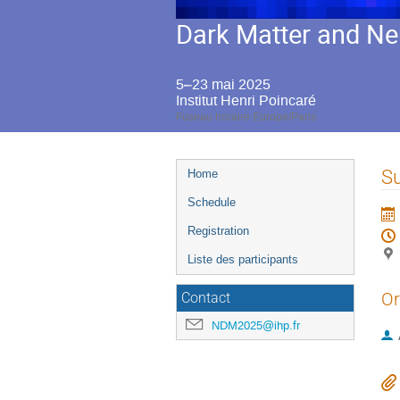
Dark Matter and Ne
5–23 mai 2025
Institut Henri Poincaré
Fuseau horaire Europe/Paris
Menu
Su
Home
de
Schedule
l'événement
Registration
Liste des participants
Or
Contact
NDM2025@ihp.fr