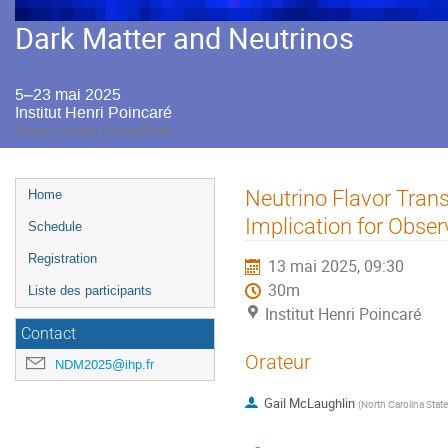
Dark Matter and Neutrinos
5–23 mai 2025
Institut Henri Poincaré
Fuseau horaire Europe/Paris
Menu
Neutrino Flavor Tran
Home
de
Implication for Obser
Schedule
l'événement
Registration
13 mai 2025, 09:30
30m
Liste des participants
Institut Henri Poincaré
Contact
Orateur
NDM2025@ihp.fr
Gail McLaughlin
(
North Carolina State