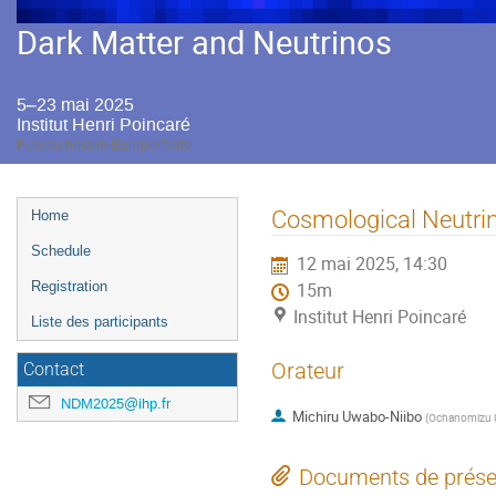
Dark Matter and Neutrinos
5–23 mai 2025
Institut Henri Poincaré
Fuseau horaire Europe/Paris
Menu
Cosmological Neutri
Home
de
Schedule
12 mai 2025, 14:30
l'événement
Registration
15m
Institut Henri Poincaré
Liste des participants
Orateur
Contact
NDM2025@ihp.fr
Michiru Uwabo-Niibo
(
Ochanomizu U
Documents de prése